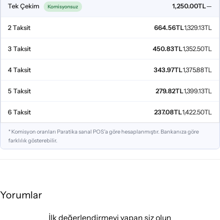
Tek Çekim
1,250.00TL
—
Komisyonsuz
2 Taksit
664.56TL
1,329.13TL
3 Taksit
450.83TL
1,352.50TL
4 Taksit
343.97TL
1,375.88TL
5 Taksit
279.82TL
1,399.13TL
6 Taksit
237.08TL
1,422.50TL
* Komisyon oranları Paratika sanal POS'a göre hesaplanmıştır. Bankanıza göre
farklılık gösterebilir.
Yorumlar
İlk değerlendirmeyi yapan siz olun