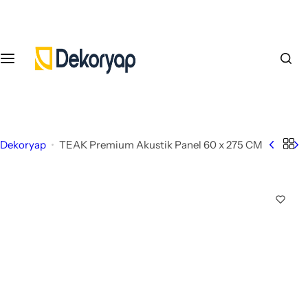
İ
ç
e
r
i
ğ
e
a
Dekoryap
TEAK Premium Akustik Panel 60 x 275 CM
t
l
a