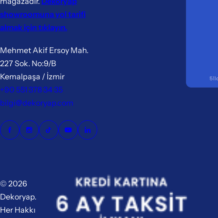
mağazadır.
Dekoryap
showroomuna yol tarifi
almak için tıklayın.
Mehmet Akif Ersoy Mah.
227 Sok. No:9/B
Kemalpaşa / İzmir
+90 551 378 34 35
bilgi@dekoryap.com
© 2026
Dekoryap.
Her Hakkı