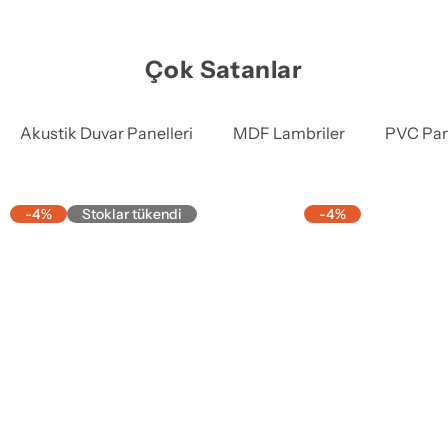
Çok Satanlar
Akustik Duvar Panelleri
MDF Lambriler
PVC Pan
-4%
Stoklar tükendi
-4%