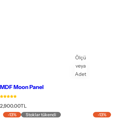
Ölçü
veya
Adet
Seçiniz
MDF Moon Panel
N
2,900.00TL
o
-13%
Stoklar tükendi
-13%
r
m
a
l