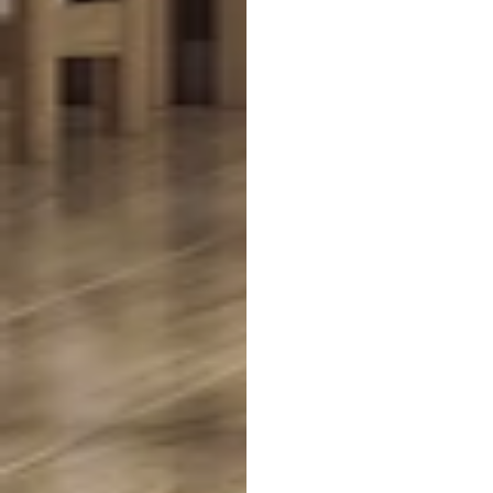
Dekoryap
MDF
Paneller
Şimdi iç mekanlarınızı