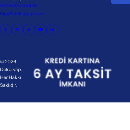
+90 551 378 34 35
bilgi@dekoryap.com
© 2026
Dekoryap.
Her Hakkı
Saklıdır.