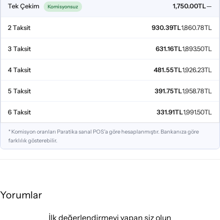
Tek Çekim
1,750.00TL
—
Komisyonsuz
2 Taksit
930.39TL
1,860.78TL
3 Taksit
631.16TL
1,893.50TL
4 Taksit
481.55TL
1,926.23TL
5 Taksit
391.75TL
1,958.78TL
6 Taksit
331.91TL
1,991.50TL
* Komisyon oranları Paratika sanal POS'a göre hesaplanmıştır. Bankanıza göre
farklılık gösterebilir.
Yorumlar
İlk değerlendirmeyi yapan siz olun